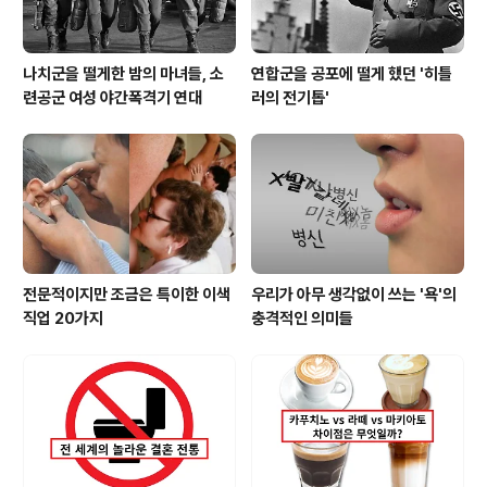
나치군을 떨게한 밤의 마녀들, 소
연합군을 공포에 떨게 했던 '히틀
련공군 여성 야간폭격기 연대
러의 전기톱'
전문적이지만 조금은 특이한 이색
우리가 아무 생각없이 쓰는 '욕'의
직업 20가지
충격적인 의미들