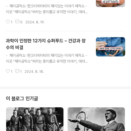
글 내용
- 재미공작소: 펀크리에이터의 재미있는 이야기 제작소 -
이곳 "재미공작소"에서는 흥미롭고 유익한 이야기, 여러가
지 재미있는 콘텐츠를 만나보실 수 있습니다.안녕하세
1
0
2024. 8. 19.
요, 여러분! 재미공작소의 펀크리에이터입니다.단백질
은 우리 몸의 기본 구성 요소로, 세포, 조직, 근육 등 다양
한 부분에서 중요한 역할을 합니다. 단백질은 근육을 유지
과학이 인정한 12가지 슈퍼푸드 – 건강과 장
하고 회복하는 데 필수적이며, 호르몬과 효소를 생성하
고, 면역 기능을 지원하는 등 다양한 생리적 기능에 기여합
수의 비결
글 내용
니다. 하지만 하루에 얼마나 많은 단백질을 섭취해야 하는
- 재미공작소: 펀크리에이터의 재미있는 이야기 제작소 -
지는 사람마다 다를 수 있습니다. 이번 글에서는 일반적
이곳 "재미공작소"에서는 흥미롭고 유익한 이야기, 여러가
인 가이드라인과 각자의 필요에 맞는 단백질 섭취량을 결
지 재미있는 콘텐츠를 만나보실 수 있습니다.안녕하세요,
정하는 방법을 알아보겠습니다.◆ 기본적인 단백질 섭취
1
1
2024. 8. 18.
여러분! 재미공작소의 펀크리에이터입니다.슈퍼푸드란 영
가이드라인세계보건기구(WHO)와 같은 주요 보건 기관들
양이 풍부하고 건강에 큰 이점을 제공하는 식품을 일컫는
은 ..
용어입니다. 최신 연구에 따르면, 일부 식품은 항산화제, 필
수 영양소 등이 풍부해 우리의 건강을 크게 향상시킬 수 있
습니다. 이번 포스팅에서는 과학적으로 검증된 12가지 슈
이 블로그 인기글
퍼푸드를 소개합니다.1. 블루베리 (Blueberries)블루베리
는 여전히 최고의 슈퍼푸드로 인정받고 있습니다. 강력한
항산화제인 안토시아닌이 풍부하여 노화 방지와 인지 기능
개선에 도움을 줍니다. 또한, 심혈관 건강을 보호하는 효과
도 있습니다.2. 녹색 채소 (L..