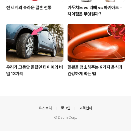
전 세계의 놀라운 결혼 전통
카푸치노 vs 라떼 vs 마키아토 -
차이점은 무엇일까?
우리가 그동안 몰랐던 타이어의 비
혈관을 청소해주는 9가지 음식과
밀 13가지
건강하게 먹는 법
의안내
티스토리
로그인
고객센터
© Daum Corp.