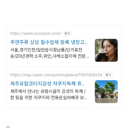
https://www.zooyeon.com/
광고
주연주류 상담 필수업체 등록 냉장고/
제빙기/주류대출 지원
서울,경기인천/일반음식점납품/단가표전
송/20년경력 소주,와인,사케소믈리에 전문
상담
https://map.naver.com/p/entry/place/1589368656
광고
제주유럽코티지감성 자쿠지독채 프라
이빗 제주여행, 유럽감성
제주에서 만나는 유럽시골의 감성의 독채 /
한 팀을 위한 자쿠지와 전용온실바베큐 모두
다른 다양한 유럽 감성의 제주독채에서 즐기
는 프라이빗 자쿠지와 전용온실바베큐
(새창열림)