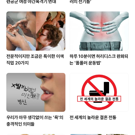
련공군 여성 야간폭격기 연대
러의 전기톱'
전문적이지만 조금은 특이한 이색
하루 10분이면 허리디스크 완화되
직업 20가지
는 '폼롤러 운동법'
우리가 아무 생각없이 쓰는 '욕'의
전 세계의 놀라운 결혼 전통
충격적인 의미들