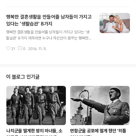
미리 만나는 크리스마스~ 어떠세요? 3가지 종류가 있어
요. 토피 넛 크런치 라떼, 산타 햇 다크 모카, 메리 화이트 돌
행복한 결혼생활을 만들어줄 남자들이 가지고
체 라떼.워낙 커피를 좋아해서 그런지사진만 봐도 카페인
이 생각나네요^^ ㅋㅋ 저는 친구와 함께 산타 햇 다크 모카
있다는 '생활습관' 8가지
글 내용
아이스와메리 화이트 돌체 라떼를 주문했어요. 두개 다 톨
행복한 결혼생활을 만들어줄 남자들이 가지고 있다는 '생
사이즈에요. 뒤로 보이는 조명 때문인지이미 연말 분위기
활습관' 8가지 여자라면 누구나 자신만이 꿈꾸는 행복한
가 물씬 나는 듯 해요. 물론 기분 탓이겠죠?! ㅎㅎㅎ 산타 햇
결혼생활에 대한 '로망'이 있을 것입니다. 사랑하는 사람과
다크 모카는핑크색 휘핑이 올려져 있어서 맛이 궁금했어
21
0
2016. 11. 5.
연애 후 결혼해 아이를 낳아 평범하게 사는 것. 하지만 서로
요. 진한 초콜릿색과 연한 핑크색..
다른 환경에서 살아온 남녀가 아무리 사랑해서 결혼했다
하더라도 한 집에 살다 보면 사소한 일로 부딪치는 일이 다
반사일텐데요. 비록 사소한 다툼일지라도 반복되다 보면
결혼생활에 지칠지도 모르는 일입니다. 하지만 '이런' 습관
이 블로그 인기글
을 가진 남자라면 당신과 거의 다투지 않고 배려해주며 행
복한 결혼생활을 만들어 갈 것인데요.행복한 결혼생활을
만들어줄 남자들이 가지고 있다는 생활습관 8가지를 소개
할게요.주위에 이런 남자가 있다면 절대 놓치지 마세욥! ^^
1. 자신의 일상을 얘기한다남자가 자신..
나치군을 떨게한 밤의 마녀들, 소
연합군을 공포에 떨게 했던 '히틀