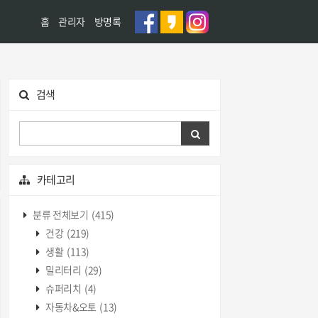
홈
관리자
방명록
검색
카테고리
분류 전체보기
(415)
건강
(219)
생활
(113)
밀리터리
(29)
슈퍼리치
(4)
자동차&오토
(13)