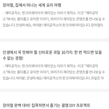
장마철, 집에서 떠나는 세계 요리 여행
케이트보드는 젊은 세대의 큰 관심을 받았습니다. 스케이트보드는 스트리트
와 파크 두 가지 형태로 경기가 진행되며, 선수들은 다양한 기술과 창의적
- 재미공작소: 펀크리에이터의 재미있는 이야기 제작소 -이곳 "재미공작
인 트릭을 선보입니다. 스케이트보드는 속도와 균형, 그리..
소"에서는 흥미롭고 유익한 이야기, 여러가지 재미있는 콘텐츠를 만나보실 수
있습니다.안녕하세요, 여러분! 재미공작소의 펀크리에이터입니다.장마철이
오면 비 오는 날씨에 집 밖을 나가기가 어려워지죠? 하지만 그렇다고 재미를
포기할 수는 없잖아요! 오늘은 여러분과 함께 집에서 떠나는 세계 요리 여행을
떠나보려고 해요. 다양한 나라의 요리를 직접 만들어보면서 새로운 맛과 문화
를 경험해보세요. 그럼, 출발해볼까요? 1. 이탈리아: 클래식 마르게리타 피자
인생에서 꼭 맛봐야 할 신비로운 과일 10가지: 한 번 먹으면 잊을
🍕 이탈리아의 대표적인 요리인 마르게리타 피자를 만들어볼까요? 간단한 재
수 없는 경험!
료로도 집에서 충분히 맛있게 만들 수 있답니다.재료:- 피자 도우- 토마토 소
- 재미공작소: 펀크리에이터의 재미있는 이야기 제작소 -이곳 "재미공작
스- 신선한 모짜렐라 치즈- 바질 잎- 올..
소"에서는 흥미롭고 유익한 이야기, 여러가지 재미있는 콘텐츠를 만나보실 수
있습니다.여러분, 안녕하세요! 재미공작소의 펀크리에이터입니다.과일은 자
연이 우리에게 준 가장 귀한 선물 중 하나입니다. 다양한 맛과 향, 그리고 건강
에 이로운 영양소를 제공하는 과일들은 우리의 삶을 풍요롭게 만들어줍니
다. 하지만 전 세계에는 우리가 평소 접하기 힘든, 특별하고도 신비로운 과일
들이 많이 있습니다. 오늘은 죽기 전에 꼭 한 번쯤은 먹어봐야 할 과일들을 소
장마철 완벽 대비! 집콕하면서 즐기는 꿀잼 DIY 프로젝트
개해드릴게요.1. 두리안 (Durian)아시아의 왕이라 불리는 두리안은 그 독특