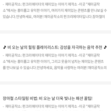
- 재미공작소: 펀크리에이터의 재미있는 이야기 제작소 -이곳 "재미공작
한 냄새로 악명 높지만, 한 번 맛보면 중독될 수밖에 없습니다. 크림 같은 질감
소"에서는 흥미롭고 유익한 이야기, 여러가지 재미있는 콘텐츠를 만나보실 수
과 독특한 단맛은 두리안을 특별하게 만듭..
있습니다.안녕하세요, 여러분! 재미공작소의 펀크리에이터입니다.장마철이
찾아오면 비가 내리는 날이 많아지죠. 이럴 때 집에서 즐길 수 있는 재미있는
DIY 프로젝트로 시간을 보내는 건 어떨까요? 창의력을 발휘하고, 실내에서도
즐거운 시간을 보낼 수 있는 다양한 DIY 아이템을 소개해드릴게요. 함께 장마
철을 알차게 보내요! 1. 감성 가득한 캔들 만들기비 오는 날, 은은한 향과 따뜻
🎵 비 오는 날의 힐링 플레이리스트: 감성을 자극하는 음악 추천 🎵
한 불빛이 있는 캔들만큼 분위기 있는 아이템이 없죠.- 재료: 소이 왁스, 심지,
에센셜 오일, 색소, 캔들 용기- 방법: 소이 왁스를 녹이고, 에센셜 오일과 색소
- 재미공작소: 펀크리에이터의 재미있는 이야기 제작소 -이곳 "재미공작
를 섞어 주세요. 용기..
소"에서는 흥미롭고 유익한 이야기, 그리고 웃음이 넘치는 재미있는 콘텐츠
를 만나보실 수 있습니다.안녕하세요, 음악을 사랑하는 여러분! 재미공작소의
펀크리에이터입니다.오늘은 비 오는 날에 딱 어울리는 힐링 플레이리스트
를 소개해드리려고 합니다. 빗소리와 함께 들으면 마음이 차분해지고 감성
이 충만해지는 음악들을 모아봤어요. 이 음악들과 함께라면 비 오는 날이 더
욱 특별해질 거예요. 자, 이제 플레이리스트를 시작해 볼까요?1. Norah Jone
장마철 스타일링 비법: 비 오는 날 더욱 빛나는 패션 꿀팁!
s - Don't Know Why노라 존스의 부드러운 목소리와 재즈 피아노 선율이 어우
러져 비 오는 날의 분위기를 한층 더 로맨틱하게 만들어줍니다.2. Billie Eilis
- 재미공작소: 펀크리에이터의 재미있는 이야기 제작소 -이곳 "재미공작
h - when the p..