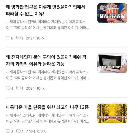
품이자 문화적 상징입니다. 하지만 이 향긋한 음료가 언제,
왜 영화관 팝콘은 이렇게 맛있을까? 집에서
누구에 의해 발명되었는지는 많은 이들이 궁금해하는 주제
입니다. 그 기원에는 신화와 전설이 얽혀 있어 더욱 흥미롭
따라할 수 없는 이유!
글 내용
습니다.1. 칼디와 춤추는 염소들: 커피의 전설적 기원커피에
- 재미공작소: 펀크리에이터의 재미있는 이야기 제작소 -
대한 가장 유명한 이야기는 에티오피아의 양치기 칼디와
이곳 "재미공작소"에서는 흥미롭고 유익한 이야기, 여러가
그의 염소들에 대한 전설입니다. 이 이야기에 따르면, 칼디
지 재미있는 콘텐츠를 만나보실 수 있습니다.안녕하세
는 어느 날 염소들이 이상하게 활기차게 뛰어다니는 것을
8
1
2024. 10. 9.
요, 여러분! 재미공작소의 펀크리에이터입니다.영화를 보
발견했습니다. 염소들이 열매가 달린 나무의 ..
러 갈 때 팝콘은 빠질 수 없는 대표 간식입니다. 그런데 왜
영화관에서 먹는 팝콘은 집에서 만든 팝콘보다 훨씬 더 맛
왜 전자레인지 문에 구멍이 있을까? 메쉬 격
있게 느껴질까요? 여기 그 비밀을 분석해보겠습니다.1. 버
터 향 기름: 마법의 재료가장 큰 차이점 중 하나는 바로 영
자의 과학적 이유와 놀라운 기능
글 내용
화관에서 사용하는 ‘버터 향 기름’입니다. 우리가 집에서 사
- 재미공작소: 펀크리에이터의 재미있는 이야기 제작소 -
용하는 일반 버터는 수분이 함유되어 있어 팝콘을 눅눅하
이곳 "재미공작소"에서는 흥미롭고 유익한 이야기, 여러가
게 만들 수 있습니다. 반면 영화관에서는 수분이 없는 버터
지 재미있는 콘텐츠를 만나보실 수 있습니다.안녕하세
향 기름을 사용하여 팝콘이 바삭함을 유지하면서도 풍부한
4
1
2024. 10. 7.
요, 여러분! 재미공작소의 펀크리에이터입니다.전자레인지
버터 맛을 냅니다. 이 기름은 주로 ..
를 사용하다 보면, 문에 설치된 메쉬 격자에 대해 한 번쯤
궁금해한 적이 있을 것입니다. 이 작은 격자가 단순한 디자
아름다운 가을 단풍을 위한 최고의 나무 13종
인 요소처럼 보일 수 있지만, 사실 매우 중요한 안전 장치입
글 내용
니다. 그 이유는 무엇일까요? 이 포스팅에서는 전자레인지
- 재미공작소: 펀크리에이터의 재미있는 이야기 제작소 -
의 메쉬 격자가 하는 역할과 그 과학적 원리에 대해 알아보
이곳 "재미공작소"에서는 흥미롭고 유익한 이야기, 여러가
겠습니다.1. 메쉬 격자는 마이크로파를 차단한다전자레인
지 재미있는 콘텐츠를 만나보실 수 있습니다.안녕하세
지는 음식을 가열하기 위해 마이크로파를 사용합니다. 이
3
2
2024. 9. 22.