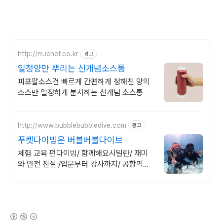
http://m.ichef.co.kr
광고
일정양만 뿌리는 신개념소스통
피포팔소스건 빠르게 간편하게 정해진 양의
소스만 일정하게 분사하는 신개념 소스통
http://www.bubblebubbledive.com
광고
푸켓다이빙은 버블버블다이브
체험 교육 펀다이빙/ 함께해요시밀란/ 재미
와 안전 친절 /입문부터 강사까지/ 공항픽업
연계숙소호텔패키지/ 오직버블에서만 가능
한라차섬초대형럭셔리보트로 더편하게
(새창열림)