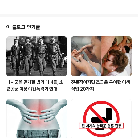
요, 여러분! 재미공작소의 펀크리에이터입니다.가을은 나
마이크로파는 전자기파의 일종으로, 파장이 약 12cm 정도
무들이 화려한 색상으로 물들며 자연이 주는 예술 작품을
로 비교적 깁니다. 메쉬 격자는 이 마이크..
감상할 수 있는 계절입니다. 특히 단풍나무의 다양한 색채
는 가을 정원의 아름다움을 더해줍니다. 이번에는 한국에
서 쉽게 볼 수 있고, 가을 단풍이 특히 아름다운 나무 13종
이 블로그 인기글
을 소개해 드리겠습니다.1. 단풍나무 (Acer palmatum)
● 특징: 단풍나무는 가을이 되면 붉은색, 주황색, 노란색
등 다양한 색으로 물들어 정원을 화려하게 꾸며줍니다. 특
히 설악산과 내장산의 단풍나무가 유명합니다.● 관
리 팁: 적당한 습도와 배수가 잘 되는 토양..
나치군을 떨게한 밤의 마녀들, 소
전문적이지만 조금은 특이한 이색
련공군 여성 야간폭격기 연대
직업 20가지