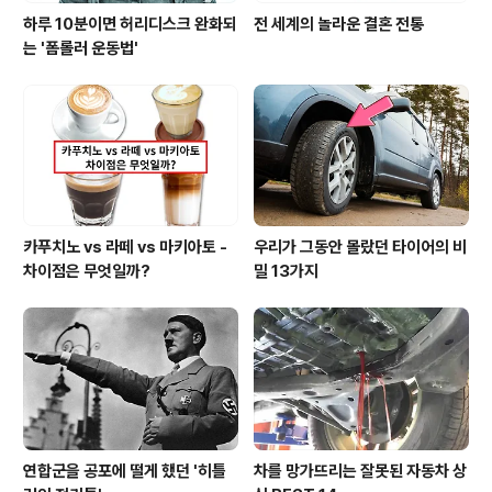
하루 10분이면 허리디스크 완화되
전 세계의 놀라운 결혼 전통
는 '폼롤러 운동법'
카푸치노 vs 라떼 vs 마키아토 -
우리가 그동안 몰랐던 타이어의 비
차이점은 무엇일까?
밀 13가지
연합군을 공포에 떨게 했던 '히틀
차를 망가뜨리는 잘못된 자동차 상